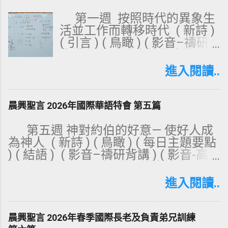
第一週 按照時代的異象生
活並工作而轉移時代 ( 新詩 )
( 引言 ) ( 鳥瞰 ) ( 影音–禱研
背講 ) ( 影音–高雄週中追求 )
( 影音-屏東週中追求 ) ( 語音-
進入閱讀..
聽抄-信息 ) ( 第一週 鳥瞰-負
擔-週一禱研背講 ) ( 週四週中
追求—禱研背講 )( 語音-週六
晨興聖言 2026年國際華語特會 第五篇
成全-總結的話 ) 4/13 週一 (
晨興重點 ) ( 朗讀 ) ( 滴灌 牧
第五週 神對約伯的好意— 使好人成
養 ) 主題：神管治的異象 1.管
為神人 ( 新詩 ) ( 鳥瞰 ) ( 每日主題要點
治的異象乃是三一神將自己作
) ( 結語 ) ( 影音–禱研背講 ) ( 影音-高
到我們裡面，供應並浸透我們
雄週中追求 ) ( 影音-屏東週中追求 ) ( 語
全人。 2.神對我們的約乃是以
音-聽抄-信息 ) 4/27 週一 ( 晨興重點 ) (
進入閱讀..
虹為記號，代表神的公義、聖
朗讀 ) ( 要點 ) ( 滴灌牧養 ) 主題：神隱
別和榮耀。 3.我們眾人都虧缺
藏的心意 1.約伯找不到神這樣待他的理
了神的榮耀，但在基督裡我們
由，但他信神隱藏一些理由。 2.神渴望
晨興聖言 2026年春季國際長老及負責弟兄訓練
就是公義、聖別和榮耀。