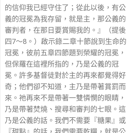
的信仰我已經守住了；從此以後，有公
義的冠冕為我存留，就是主，那公義的
審判者，在那日要賞賜我的。』（提後
四7～8。）啟示錄二章十節說到生命的
冠冕，彼前五章四節題到榮耀的冠冕，
但保羅在這裡所指的，乃是公義的冠
冕。許多基督徒對於主的再來都覺得好
奇；他們卻不知道，主乃是帶著賞罰而
來。祂再來不是帶著一雙憐憫的眼睛，
乃是帶著焚燒、搜尋和審判的七眼。這
乃是公義的話。我們不需要『糖果』或
『甜點』的話，我們需要乾糧，就是公